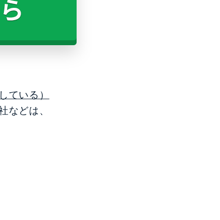
している）
社などは、