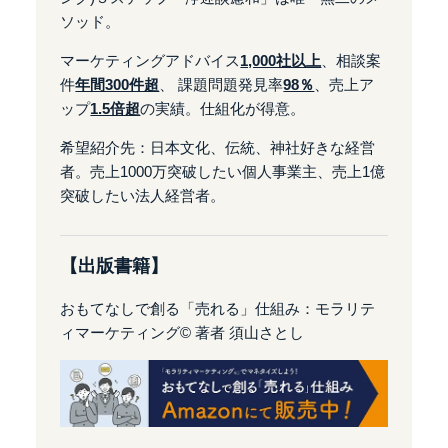
ソッド。
マーケティングアドバイス
1,000社以上
、相談案
件
年間300件超
、
課題問題発見率
98％
、売上ア
ップ
1.5倍超
の実績。仕組化が得意。
希望紹介先：日本文化、伝統、神社好きな経営
者。売上1000万突破したい個人事業主、売上1億
突破したい法人経営者。
【出版書籍】
おもてなしで創る「売れる」仕組み：モラリテ
ィマーケティング©️ 著者 須山さとし