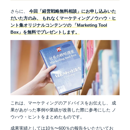
さらに、
今回「経営戦略無料相談」にお申し込みいた
だいた方のみ、
もれなくマーケティングノウハウ・ヒ
ント集オリジナルコンテンツの
「Marketing Tool
Box」を無料でプレゼントします。
これは、マーケティングのアドバイスをお伝えし、
成
果があがった事例や業績が改善した際に参考にした
ノ
ウハウ・ヒントをまとめたものです。
成果実績としては10％〜600％の報告をいただいてお