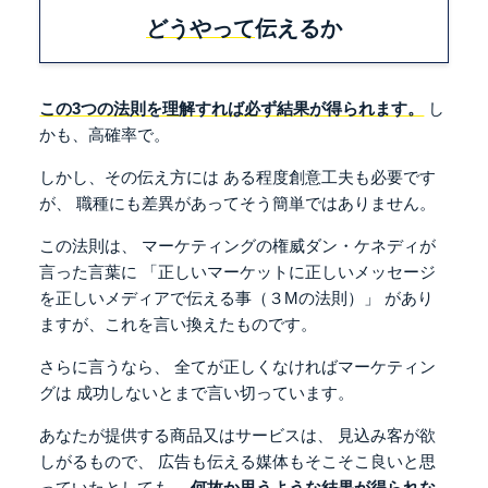
どうやって
伝えるか
この3つの法則を理解すれば必ず結果が得られます。
し
かも、高確率で。
しかし、その伝え方には
ある程度創意工夫も必要です
が、
職種にも差異があってそう簡単ではありません。
この法則は、
マーケティングの権威ダン・ケネディが
言った言葉に
「正しいマーケットに正しいメッセージ
を正しいメディアで伝える事（３Mの法則）」
があり
ますが、これを言い換えたものです。
さらに言うなら、
全てが正しくなければマーケティン
グは
成功しないとまで言い切っています。
あなたが提供する商品又はサービスは、
見込み客が欲
しがるもので、
広告も伝える媒体もそこそこ良いと思
っていたとしても、
何故か思うような結果が得られな