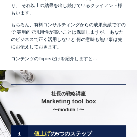
り、
それ以上の結果を出し続けているクライアント様
もいます。
もちろん、有料コンサルティングからの成果実績ですの
で
実用的で汎用性が高いことは保証しますが、
あなた
のビジネスで正く活用しないと
何の意味も無い事は先
にお伝えしておきます。
コンテンツのTopicsだけを紹介しますと…
社長の戦略講座
Marketing tool box
〜module.1〜
値上げ
の5つのステップ
１