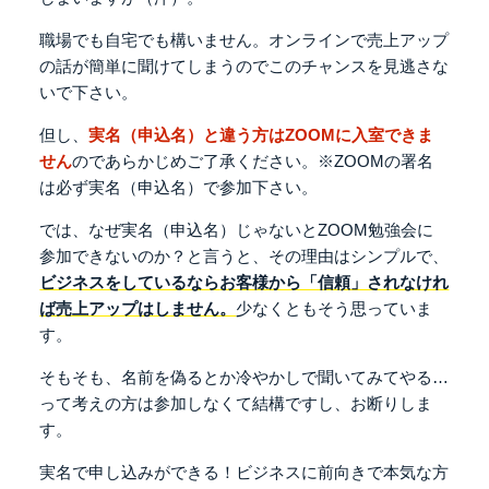
職場でも自宅でも構いません。オンラインで
売上アップ
の話が簡単に聞けてしまうので
このチャンスを見逃さな
いで下さい。
但し、
実名（申込名）と違う方は
ZOOMに入室できま
せん
のであらかじめご了承ください。
※ZOOMの署名
は必ず実名（申込名）で参加下さい。
では、なぜ実名（申込名）じゃないと
ZOOM勉強会に
参加できないのか？と言うと、
その理由はシンプルで、
ビジネスをしているなら
お客様から「信頼」されなけれ
ば売上アップはしません。
少なくともそう思っていま
す。
そもそも、名前を偽るとか冷やかしで
聞いてみてやる…
って考えの方は
参加しなくて結構ですし、お断りしま
す。
実名で申し込みができる！ビジネスに前向きで
本気な方