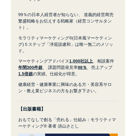
99％の日本人経営者が知らない、
道義的経営商売
繁盛戦略をお伝えする戦略家（経営コンサルタン
ト）。
モラリティマーケティング®︎(日本風マーケティン
グ)５ステップ「浄迎談慮和」は唯一無二のメソッ
ド。
マーケティングアドバイス
1,000社以上
、相談案件
年間300件超
、
課題問題発見率
98％
、売上アップ
1.5倍超
の実績。仕組化が得意。
健康経営・健康事業に興味のある方・美容系サロ
ン・教え業ビジネスの方をお繋ぎ下さい。
【出版書籍】
おもてなしで創る「売れる」仕組み：モラリティマ
ーケティング®︎ 著者 須山さとし