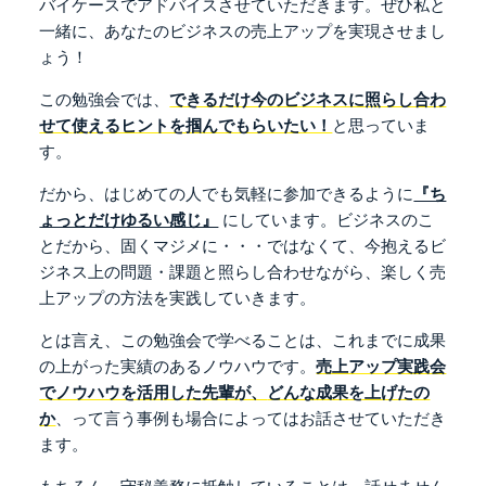
バイケースでアドバイスさせていただきます。
ぜひ私と
一緒に、
あなたのビジネスの売上アップを実現させまし
ょう！
この勉強会では、
できるだけ今のビジネスに照らし合わ
せて
使えるヒントを掴んでもらいたい！
と思っていま
す。
だから、はじめての人でも気軽に参加できるように
『ち
ょっとだけゆるい感じ』
にしています。
ビジネスのこ
とだから、固くマジメに・・・ではなくて、
今抱えるビ
ジネス上の問題・課題と照らし合わせながら、
楽しく売
上アップの方法を実践していきます。
とは言え、この勉強会で学べることは、
これまでに成果
の上がった実績のあるノウハウです。
売上アップ実践会
でノウハウを活用した先輩が、
どんな成果を上げたの
か
、って言う事例も
場合によってはお話させていただき
ます。