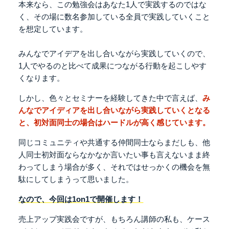
本来なら、この勉強会は
あなた1人で実践するのではな
く、
その場に数名参加している全員で
実践していくこと
を想定しています。
みんなでアイデアを出し合いながら実践していくので、
1人でやるのと比べて成果につながる行動を起こしやす
くなります。
しかし、色々とセミナーを経験してきた中で言えば、
み
んなでアイディアを出し合いながら実践していくとなる
と、
初対面同士の場合はハードルが高く感じています。
同じコミュニティや共通する仲間同士ならまだしも、
他
人同士初対面ならなかなか
言いたい事も言えないまま終
わってしまう場合が多く、
それではせっかくの機会を無
駄にしてしまうって思いました。
なので、今回は1on1で開催します！
売上アップ実践会ですが、もちろん講師の私も、
ケース