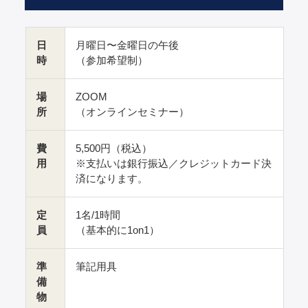
日
月曜日〜金曜日の午後
時
（参加希望制）
場
ZOOM
所
（オンラインセミナー）
費
5,500円（税込）
用
※支払いは銀行振込／クレジットカード決
済になります。
定
1名/1時間
員
（基本的に1on1）
準
筆記用具
備
物