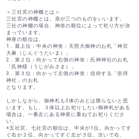
＜三社宮の神棚とは＞
三社宮の神棚とは、扉が三つのものをいいます。
三社の神棚の場合、神坐の順位によって祀り方が決
まっています。
神座の順位は、
1．最上位：中央の神坐：天照大御神のお札「神宮
大麻（じんぐうたいま）」
2．第２位：向かって右側の神坐：氏神神社のお札
「氏神様（うじがみさま）」
3．第３位：向かって左側の神坐：信仰する「崇拝
神社」のお札
となります。
しかしながら、御神札も3体のみとは限らないと思
います。もし、３体以上お祀りしたい御神札がある
場合は、一番左にある神座に重ねてお祀りくださ
い。
※五社宮、七社宮の順位は、中央が1位。向かってす
ぐ右が２位、向かってすぐ左が３位、次いで右、