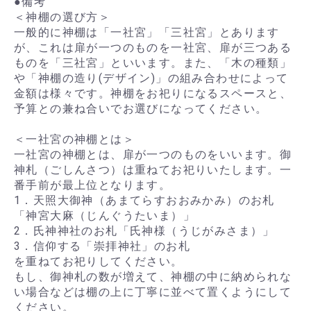
●備考
＜神棚の選び方＞
一般的に神棚は「一社宮」「三社宮」とあります
が、これは扉が一つのものを一社宮、扉が三つある
ものを「三社宮」といいます。また、「木の種類」
や「神棚の造り(デザイン)」の組み合わせによって
金額は様々です。神棚をお祀りになるスペースと、
予算との兼ね合いでお選びになってください。
＜一社宮の神棚とは＞
一社宮の神棚とは、扉が一つのものをいいます。御
神札（ごしんさつ）は重ねてお祀りいたします。一
番手前が最上位となります。
1．天照大御神（あまてらすおおみかみ）のお札
「神宮大麻（じんぐうたいま）」
2．氏神神社のお札「氏神様（うじがみさま）」
3．信仰する「崇拝神社」のお札
を重ねてお祀りしてください。
もし、御神札の数が増えて、神棚の中に納められな
い場合などは棚の上に丁寧に並べて置くようにして
ください。