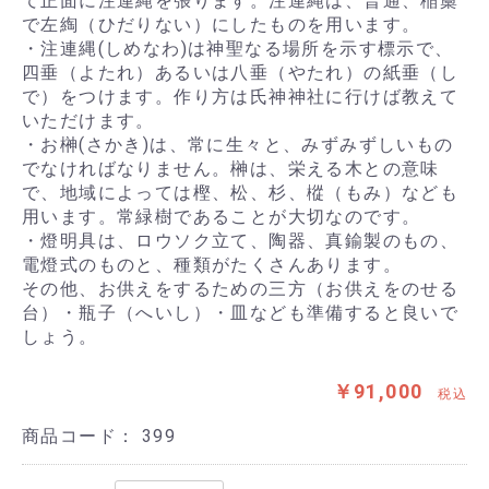
て正面に注連縄を張ります。注連縄は、普通、稲藁
で左綯（ひだりない）にしたものを用います。
・注連縄(しめなわ)は神聖なる場所を示す標示で、
四垂（よたれ）あるいは八垂（やたれ）の紙垂（し
で）をつけます。作り方は氏神神社に行けば教えて
いただけます。
・お榊(さかき)は、常に生々と、みずみずしいもの
でなければなりません。榊は、栄える木との意味
で、地域によっては樫、松、杉、樅（もみ）なども
用います。常緑樹であることが大切なのです。
・燈明具は、ロウソク立て、陶器、真鍮製のもの、
電燈式のものと、種類がたくさんあります。
その他、お供えをするための三方（お供えをのせる
台）・瓶子（へいし）・皿なども準備すると良いで
しょう。
￥91,000
税込
商品コード：
399