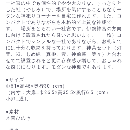
一社宮の中でも個性的でやや大ぶりな、すっきりと
した社（やしろ）で、場所を気にすることもなくモ
ダンな神祀りコーナーを自宅に作れます。また、コ
ンパクトでありながらも本格的で上質な神棚で
す。 場所をとらない一社宮です。伊勢神宮の方向
に向けて設置されたら良いと思います。 検）コ
ンパクトでシンプルな一社でありながら、お札立て
には十分な収納を持っております。神具セット（灯
篭、器、しめ縄、真榊、雲、神前幕 等々）と合わ
せてて設置されると更に存在感が増して、おしゃれ
な感じになります。モダンな神棚でもあります。
●サイズ
巾61×高46×奥行30（cm）
（内寸：大扉…巾26.5×高35.5×奥行6.5（cm）
小扉…通し
●素材
木曽ひのき