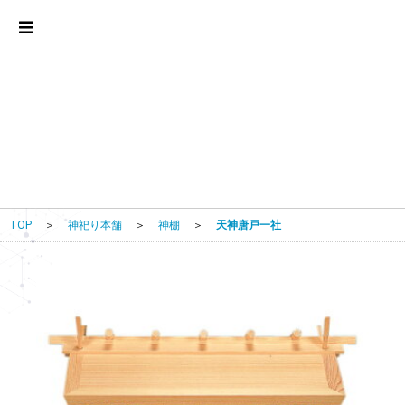
TOP
＞
神祀り本舗
＞
神棚
＞
天神唐戸一社