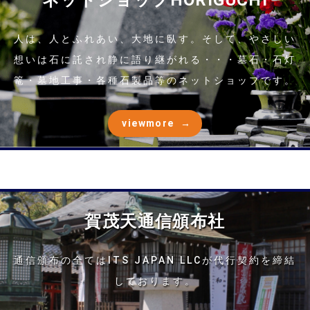
人は、人とふれあい、大地に臥す。そして、やさしい
想いは石に託され静に語り継がれる・・・墓石・石灯
篭・墓地工事・各種石製品等のネットショップです。
viewmore
賀茂天通信頒布社
通信頒布の全てはITS JAPAN LLCが代行契約を締結
しております。