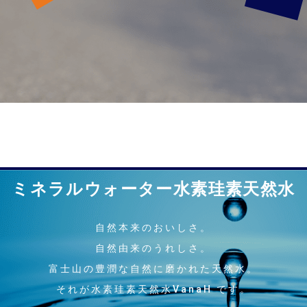
ミネラルウォーター水素珪素天然水
自然本来のおいしさ。
自然由来のうれしさ。
富士山の豊潤な自然に磨かれた天然水。
それが水素珪素天然水VanaH です。