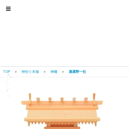
TOP
＞
神祀り本舗
＞
神棚
＞
鹿屋野一社