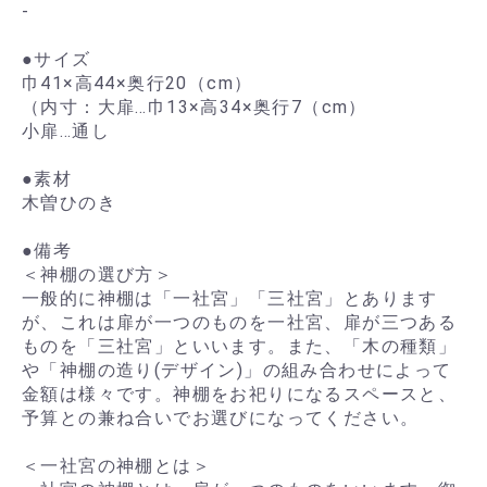
-
●サイズ
巾41×高44×奥行20（cm）
（内寸：大扉…巾13×高34×奥行7（cm）
小扉…通し
●素材
木曽ひのき
●備考
＜神棚の選び方＞
一般的に神棚は「一社宮」「三社宮」とあります
が、これは扉が一つのものを一社宮、扉が三つある
ものを「三社宮」といいます。また、「木の種類」
や「神棚の造り(デザイン)」の組み合わせによって
金額は様々です。神棚をお祀りになるスペースと、
予算との兼ね合いでお選びになってください。
＜一社宮の神棚とは＞