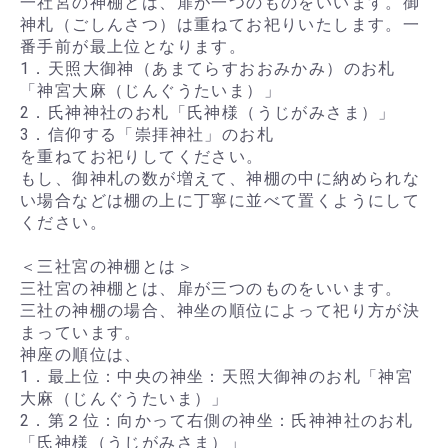
一社宮の神棚とは、扉が一つのものをいいます。御
神札（ごしんさつ）は重ねてお祀りいたします。一
番手前が最上位となります。
1．天照大御神（あまてらすおおみかみ）のお札
「神宮大麻（じんぐうたいま）」
2．氏神神社のお札「氏神様（うじがみさま）」
3．信仰する「崇拝神社」のお札
を重ねてお祀りしてください。
もし、御神札の数が増えて、神棚の中に納められな
い場合などは棚の上に丁寧に並べて置くようにして
ください。
＜三社宮の神棚とは＞
三社宮の神棚とは、扉が三つのものをいいます。
三社の神棚の場合、神坐の順位によって祀り方が決
まっています。
神座の順位は、
1．最上位：中央の神坐：天照大御神のお札「神宮
大麻（じんぐうたいま）」
2．第２位：向かって右側の神坐：氏神神社のお札
「氏神様（うじがみさま）」