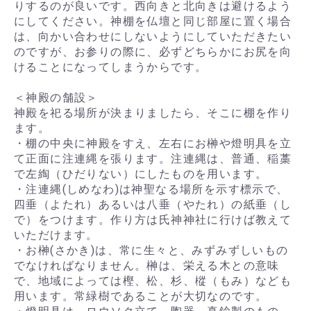
りするのが良いです。西向きと北向きは避けるよう
にしてください。神棚を仏壇と同じ部屋に置く場合
は、向かい合わせにしないようにしていただきたい
のですが、お参りの際に、必ずどちらかにお尻を向
けることになってしまうからです。
＜神殿の舗設＞
神殿を祀る場所が決まりましたら、そこに棚を作り
ます。
・棚の中央に神殿をすえ、左右にお榊や燈明具を立
て正面に注連縄を張ります。注連縄は、普通、稲藁
で左綯（ひだりない）にしたものを用います。
・注連縄(しめなわ)は神聖なる場所を示す標示で、
四垂（よたれ）あるいは八垂（やたれ）の紙垂（し
で）をつけます。作り方は氏神神社に行けば教えて
いただけます。
・お榊(さかき)は、常に生々と、みずみずしいもの
でなければなりません。榊は、栄える木との意味
で、地域によっては樫、松、杉、樅（もみ）なども
用います。常緑樹であることが大切なのです。