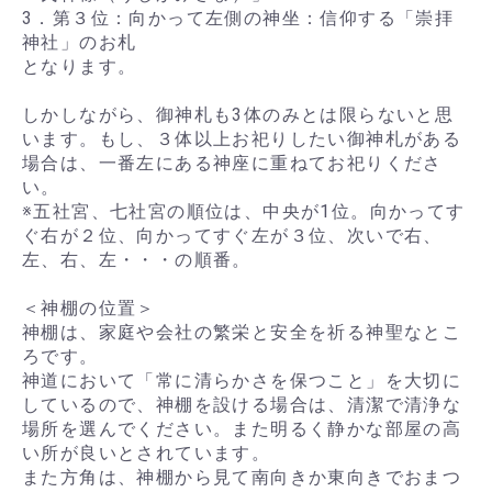
3．第３位：向かって左側の神坐：信仰する「崇拝
神社」のお札
となります。
しかしながら、御神札も3体のみとは限らないと思
います。もし、３体以上お祀りしたい御神札がある
場合は、一番左にある神座に重ねてお祀りくださ
い。
※五社宮、七社宮の順位は、中央が1位。向かってす
ぐ右が２位、向かってすぐ左が３位、次いで右、
左、右、左・・・の順番。
＜神棚の位置＞
神棚は、家庭や会社の繁栄と安全を祈る神聖なとこ
ろです。
神道において「常に清らかさを保つこと」を大切に
しているので、神棚を設ける場合は、清潔で清浄な
場所を選んでください。また明るく静かな部屋の高
い所が良いとされています。
また方角は、神棚から見て南向きか東向きでおまつ