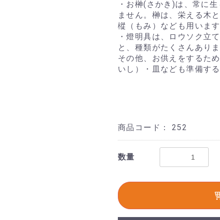
・お榊(さかき)は、常に
ません。榊は、栄える木
樅（もみ）なども用いま
・燈明具は、ロウソク立
と、種類がたくさんあり
その他、お供えをするた
いし）・皿なども準備す
商品コード：
252
数量