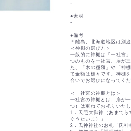
-
●素材
-
●備考
＊離島、北海道地区は別
＜神棚の選び方＞
一般的に神棚は「一社宮
つのものを一社宮、扉が
た、「木の種類」や「神棚
て金額は様々です。神棚
合いでお選びになってく
＜一社宮の神棚とは＞
一社宮の神棚とは、扉が
つ）は重ねてお祀りいた
1．天照大御神（あまてら
ぐうたいま）」
2．氏神神社のお札「氏神