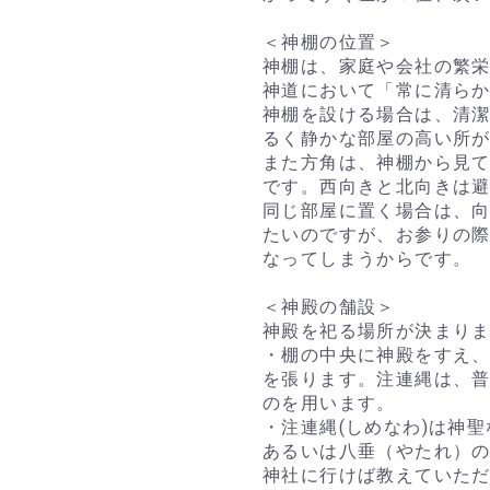
＜神棚の位置＞
神棚は、家庭や会社の繁
神道において「常に清ら
神棚を設ける場合は、清
るく静かな部屋の高い所
また方角は、神棚から見
です。西向きと北向きは
同じ部屋に置く場合は、
たいのですが、お参りの
なってしまうからです。
＜神殿の舗設＞
神殿を祀る場所が決まり
・棚の中央に神殿をすえ
を張ります。注連縄は、
のを用います。
・注連縄(しめなわ)は神
あるいは八垂（やたれ）
神社に行けば教えていた