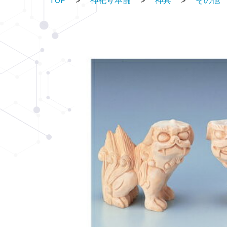
TOP
＞
神祀り本舗
＞
神具
＞
その他