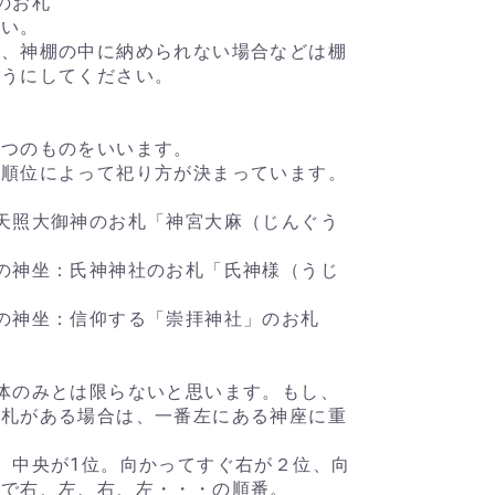
のお札
さい。
て、神棚の中に納められない場合などは棚
ようにしてください。
三つのものをいいます。
の順位によって祀り方が決まっています。
天照大御神のお札「神宮大麻（じんぐう
の神坐：氏神神社のお札「氏神様（うじ
の神坐：信仰する「崇拝神社」のお札
体のみとは限らないと思います。もし、
神札がある場合は、一番左にある神座に重
、中央が1位。向かってすぐ右が２位、向
いで右、左、右、左・・・の順番。