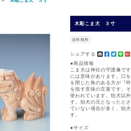
＞
木彫こま犬 ３寸
木彫こま犬 ３寸
送料無料
シェアする
●商品情報
こま犬は神社の守護像で
には意味があります。口
を閉じた角のある方が『
を指す意味の言葉です。
使われています。狛犬以
す。狛犬の元となったと
ていない場合が多く、狛
す。
●サイズ