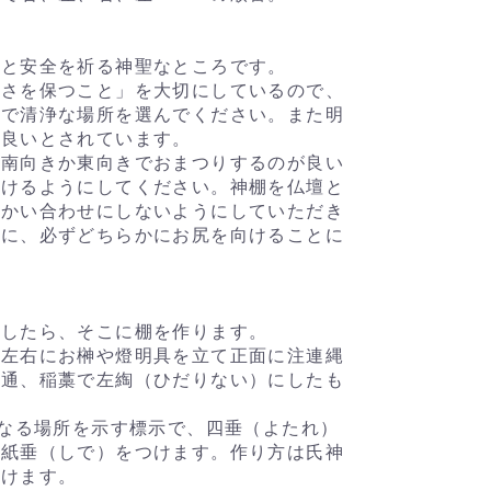
栄と安全を祈る神聖なところです。
かさを保つこと」を大切にしているので、
潔で清浄な場所を選んでください。また明
が良いとされています。
て南向きか東向きでおまつりするのが良い
避けるようにしてください。神棚を仏壇と
向かい合わせにしないようにしていただき
際に、必ずどちらかにお尻を向けることに
ましたら、そこに棚を作ります。
、左右にお榊や燈明具を立て正面に注連縄
普通、稲藁で左綯（ひだりない）にしたも
聖なる場所を示す標示で、四垂（よたれ）
の紙垂（しで）をつけます。作り方は氏神
だけます。