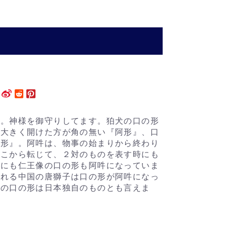
す。神様を御守りしてます。狛犬の口の形
を大きく開けた方が角の無い『阿形』、口
吽形』。阿吽は、物事の始まりから終わり
そこから転じて、２対のものを表す時にも
外にも仁王像の口の形も阿吽になっていま
される中国の唐獅子は口の形が阿吽になっ
犬の口の形は日本独自のものとも言えま