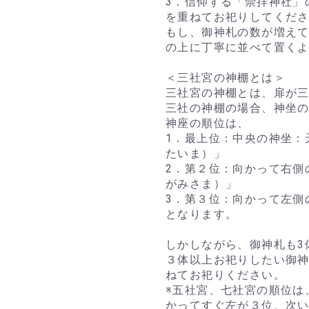
3．信仰する「崇拝神社」
を重ねてお祀りしてくだ
もし、御神札の数が増え
の上に丁寧に並べて置く
＜三社宮の神棚とは＞
三社宮の神棚とは、扉が
三社の神棚の場合、神坐
神座の順位は、
1．最上位：中央の神坐：
たいま）」
2．第２位：向かって右側
がみさま）」
3．第３位：向かって左側
となります。
しかしながら、御神札も3
３体以上お祀りしたい御
ねてお祀りください。
※五社宮、七社宮の順位は
かってすぐ左が３位、次