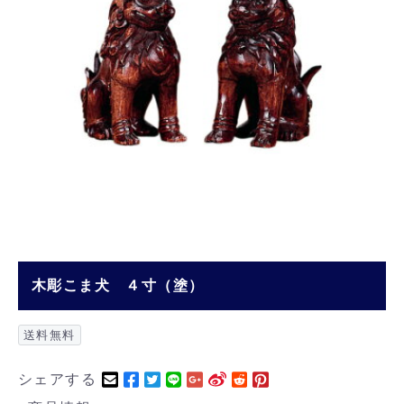
木彫こま犬 ４寸（塗）
送料無料
シェアする