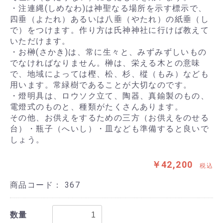
・注連縄(しめなわ)は神聖なる場所を示す標示で、
四垂（よたれ）あるいは八垂（やたれ）の紙垂（し
で）をつけます。作り方は氏神神社に行けば教えて
いただけます。
・お榊(さかき)は、常に生々と、みずみずしいもの
でなければなりません。榊は、栄える木との意味
で、地域によっては樫、松、杉、樅（もみ）なども
用います。常緑樹であることが大切なのです。
・燈明具は、ロウソク立て、陶器、真鍮製のもの、
電燈式のものと、種類がたくさんあります。
その他、お供えをするための三方（お供えをのせる
台）・瓶子（へいし）・皿なども準備すると良いで
しょう。
￥42,200
税込
商品コード：
367
数量