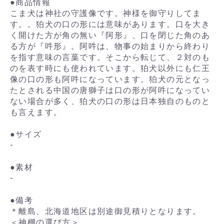
●商品情報
こま犬は神社の守護像です。神様を御守りしてま
す。。狛犬の口の形には意味があります。口を大き
く開けた方が角の無い『阿形』、口を閉じた角のあ
る方が『吽形』。阿吽は、物事の始まりから終わり
を指す意味の言葉です。そこから転じて、２対のも
のを表す時にも使われています。狛犬以外にも仁王
像の口の形も阿吽になっています。狛犬の元となっ
たとされる中国の唐獅子は口の形が阿吽になってい
ない場合が多く、狛犬の口の形は日本独自のものと
も言えます。
●サイズ
-
●素材
-
●備考
＊離島、北海道地区は別途御見積りとなります。
＜神棚の選び方＞