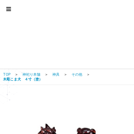
TOP
＞
神祀り本舗
＞
神具
＞
その他
＞
木彫こま犬 ４寸（塗）