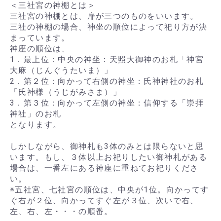
＜三社宮の神棚とは＞
三社宮の神棚とは、扉が三つのものをいいます。
三社の神棚の場合、神坐の順位によって祀り方が決
まっています。
神座の順位は、
1．最上位：中央の神坐：天照大御神のお札「神宮
大麻（じんぐうたいま）」
2．第２位：向かって右側の神坐：氏神神社のお札
「氏神様（うじがみさま）」
3．第３位：向かって左側の神坐：信仰する「崇拝
神社」のお札
となります。
しかしながら、御神札も3体のみとは限らないと思
います。もし、３体以上お祀りしたい御神札がある
場合は、一番左にある神座に重ねてお祀りくださ
い。
※五社宮、七社宮の順位は、中央が1位。向かってす
ぐ右が２位、向かってすぐ左が３位、次いで右、
左、右、左・・・の順番。