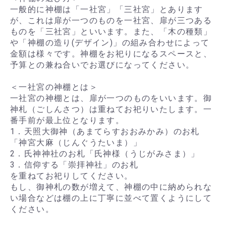
一般的に神棚は「一社宮」「三社宮」とあります
が、これは扉が一つのものを一社宮、扉が三つある
ものを「三社宮」といいます。また、「木の種類」
や「神棚の造り(デザイン)」の組み合わせによって
金額は様々です。神棚をお祀りになるスペースと、
予算との兼ね合いでお選びになってください。
＜一社宮の神棚とは＞
一社宮の神棚とは、扉が一つのものをいいます。御
神札（ごしんさつ）は重ねてお祀りいたします。一
番手前が最上位となります。
1．天照大御神（あまてらすおおみかみ）のお札
「神宮大麻（じんぐうたいま）」
2．氏神神社のお札「氏神様（うじがみさま）」
3．信仰する「崇拝神社」のお札
を重ねてお祀りしてください。
もし、御神札の数が増えて、神棚の中に納められな
い場合などは棚の上に丁寧に並べて置くようにして
ください。