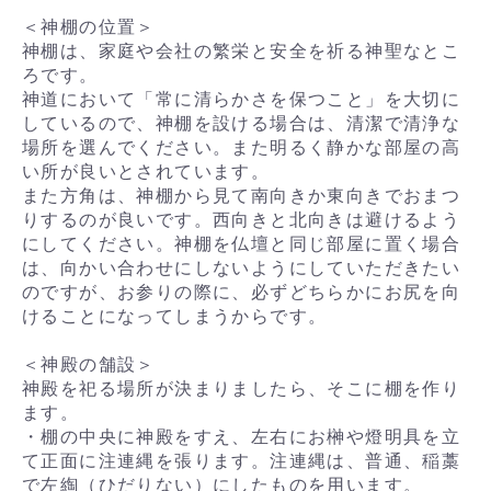
＜神棚の位置＞
神棚は、家庭や会社の繁栄と安全を祈る神聖なとこ
ろです。
神道において「常に清らかさを保つこと」を大切に
しているので、神棚を設ける場合は、清潔で清浄な
場所を選んでください。また明るく静かな部屋の高
い所が良いとされています。
また方角は、神棚から見て南向きか東向きでおまつ
りするのが良いです。西向きと北向きは避けるよう
にしてください。神棚を仏壇と同じ部屋に置く場合
は、向かい合わせにしないようにしていただきたい
のですが、お参りの際に、必ずどちらかにお尻を向
けることになってしまうからです。
＜神殿の舗設＞
神殿を祀る場所が決まりましたら、そこに棚を作り
ます。
・棚の中央に神殿をすえ、左右にお榊や燈明具を立
て正面に注連縄を張ります。注連縄は、普通、稲藁
で左綯（ひだりない）にしたものを用います。