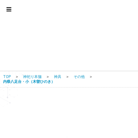
TOP
＞
神祀り本舗
＞
神具
＞
その他
＞
内祭八足台・小（木曽ひのき）