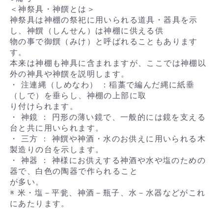
＜神祭具・神饌とは＞
神祭具は神棚の祭祀に用いられる道具・器具を示
し、神饌（しんせん）は神棚に供える供
物の事で御饌（みけ）と呼ばれることもあります
す。
本来は神棚も神具に含まれますが、ここでは神棚以
外の神具や神饌を説明します。
・ 注連縄（しめなわ） ：稲藁で編んだ縄に紙垂
（しで）を垂らし、神棚の上部に取
り付けられます。
・ 神鏡 ： 円形の薄い鏡で、一般的には鏡を支える
台と共に用いられます。
・ 三方 ： 神饌や神酒・水のお供えに用いられる木
製造りの台を示します。
・ 神器 ： 神様にお供えする神酒や水や塩のための
器で、白色の陶器で作られること
が多い。
※ 米・塩－平瓮、神酒－瓶子、水－水器などがこれ
にあたります。