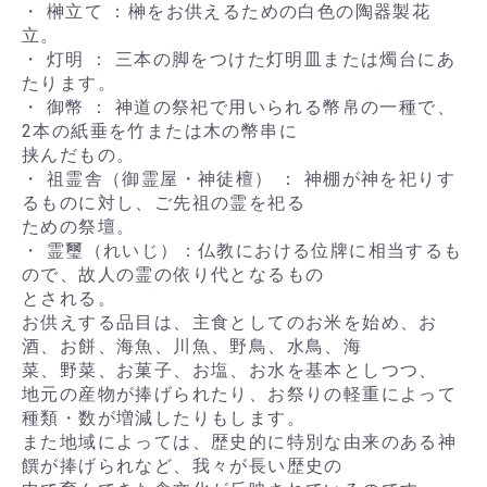
・ 榊立て ：榊をお供えるための白色の陶器製花
立。
・ 灯明 ： 三本の脚をつけた灯明皿または燭台にあ
たります。
・ 御幣 ： 神道の祭祀で用いられる幣帛の一種で、
2本の紙垂を竹または木の幣串に
挟んだもの。
・ 祖霊舎（御霊屋・神徒檀） ： 神棚が神を祀りす
るものに対し、ご先祖の霊を祀る
ための祭壇。
・ 霊璽（れいじ）：仏教における位牌に相当するも
ので、故人の霊の依り代となるもの
とされる。
お供えする品目は、主食としてのお米を始め、お
酒、お餅、海魚、川魚、野鳥、水鳥、海
菜、野菜、お菓子、お塩、お水を基本としつつ、
地元の産物が捧げられたり、お祭りの軽重によって
種類・数が増減したりもします。
また地域によっては、歴史的に特別な由来のある神
饌が捧げられなど、我々が長い歴史の