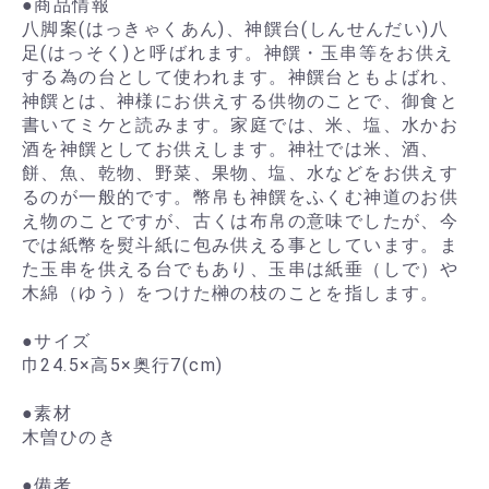
●商品情報
八脚案(はっきゃくあん)、神饌台(しんせんだい)八
足(はっそく)と呼ばれます。神饌・玉串等をお供え
する為の台として使われます。神饌台ともよばれ、
神饌とは、神様にお供えする供物のことで、御食と
書いてミケと読みます。家庭では、米、塩、水かお
酒を神饌としてお供えします。神社では米、酒、
餅、魚、乾物、野菜、果物、塩、水などをお供えす
るのが一般的です。幣帛も神饌をふくむ神道のお供
え物のことですが、古くは布帛の意味でしたが、今
では紙幣を熨斗紙に包み供える事としています。ま
た玉串を供える台でもあり、玉串は紙垂（しで）や
木綿（ゆう）をつけた榊の枝のことを指します。
●サイズ
巾24.5×高5×奥行7(cm)
●素材
木曽ひのき
●備考