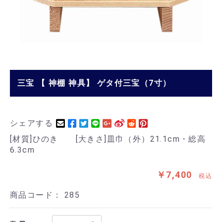
三宝 【 神棚 神具】 ゲタ付三宝（7寸）
シェアする
[材質]ひのき [大きさ]皿巾（外）21.1cm・総高
6.3cm
￥7,400
税込
商品コード：
285