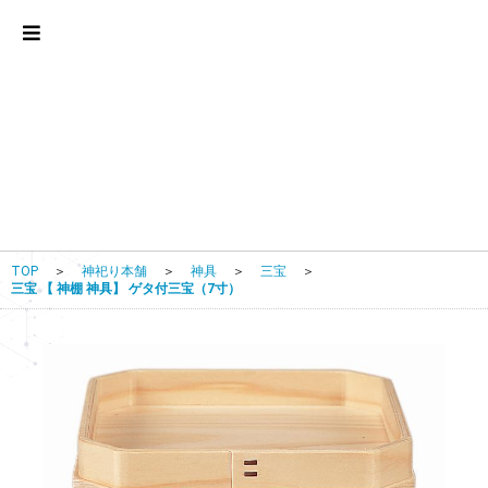
TOP
＞
神祀り本舗
＞
神具
＞
三宝
＞
三宝 【 神棚 神具】 ゲタ付三宝（7寸）