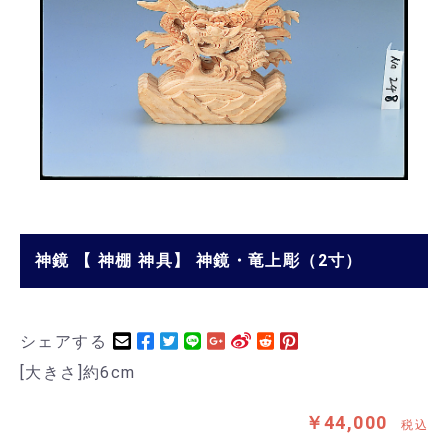
神鏡 【 神棚 神具】 神鏡・竜上彫（2寸）
シェアする
[大きさ]約6cm
￥44,000
税込