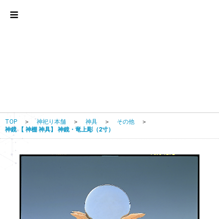
TOP
＞
神祀り本舗
＞
神具
＞
その他
＞
神鏡 【 神棚 神具】 神鏡・竜上彫（2寸）