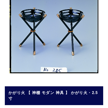
かがり火 【 神棚 モダン 神具 】 かがり火・2.5
寸