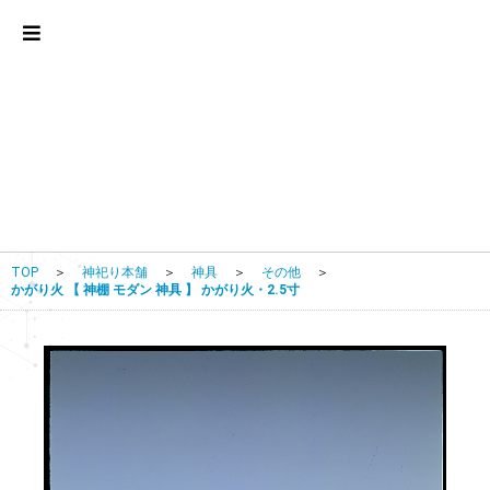
TOP
＞
神祀り本舗
＞
神具
＞
その他
＞
かがり火 【 神棚 モダン 神具 】 かがり火・2.5寸