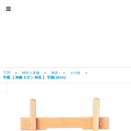
TOP
＞
神祀り本舗
＞
神具
＞
その他
＞
手桶 【 神棚 モダン 神具 】 手桶(24cm)