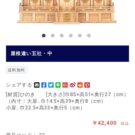
屋根違い五社・中
送料無料
シェアする
[材質]ひのき [大きさ]巾85×高51×奥行27（cm）
（内寸：大扉…巾14.5×高39×奥行8（cm）
小扉…巾22.5×高33×奥行5（cm）
￥42,400
税込