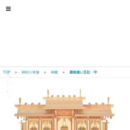
TOP
＞
神祀り本舗
＞
神棚
＞
屋根違い五社・中