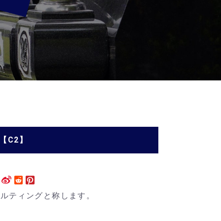
【C2】
サルティングと称します。