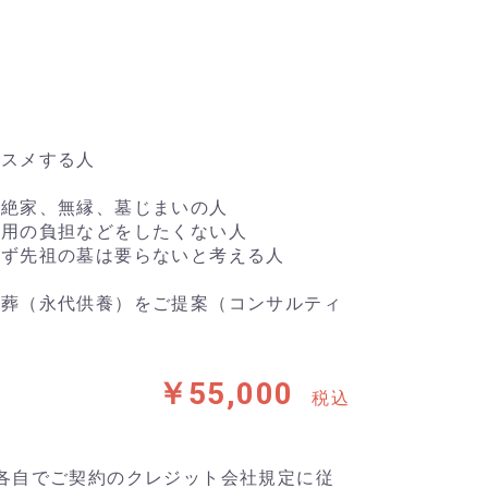
ススメする人
い絶家、無縁、墓じまいの人
費用の負担などをしたくない人
らず先祖の墓は要らないと考える人
木葬（永代供養）をご提案（コンサルティ
￥55,000
税込
各自でご契約のクレジット会社規定に従