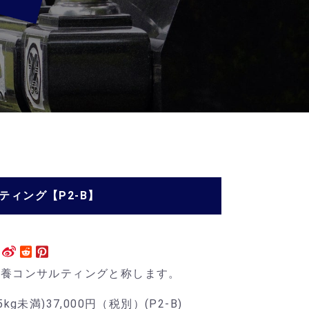
】
ィング【P2-B】
供養コンサルティングと称します。
g未満)37,000円（税別）(P2-B)