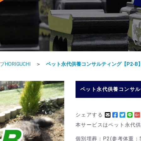
HORIGUCHI
＞
ペット永代供養コンサルティング【P2-B
ペット永代供養コンサルテ
シェアする
本サービスはペット永代
個別埋葬：P2(参考体重：5k