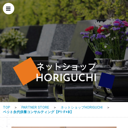
TOP
＞
PARTNER STORE
＞
ネットショップHORIGUCHI
＞
ペット永代供養コンサルティング【P1-F+B】