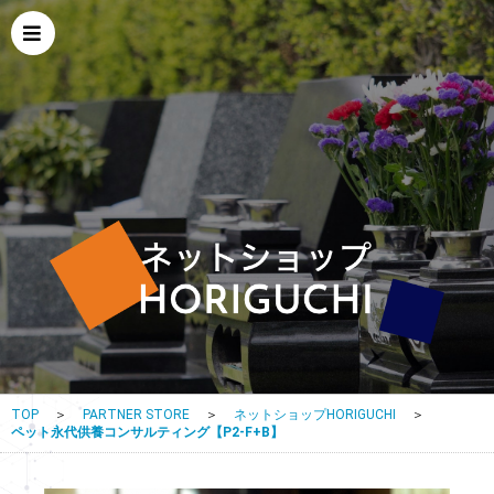
TOP
＞
PARTNER STORE
＞
ネットショップHORIGUCHI
＞
ペット永代供養コンサルティング【P2-F+B】