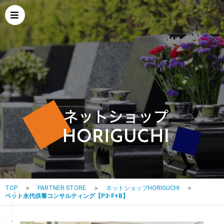
TOP
＞
PARTNER STORE
＞
ネットショップHORIGUCHI
＞
ペット永代供養コンサルティング【P3-F+B】