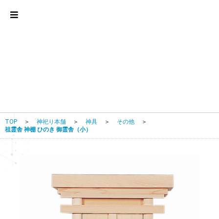
TOP
＞
神祀り本舗
＞
神具
＞
その他
＞
祖霊舎 神棚 ひのき 御霊舎（小）