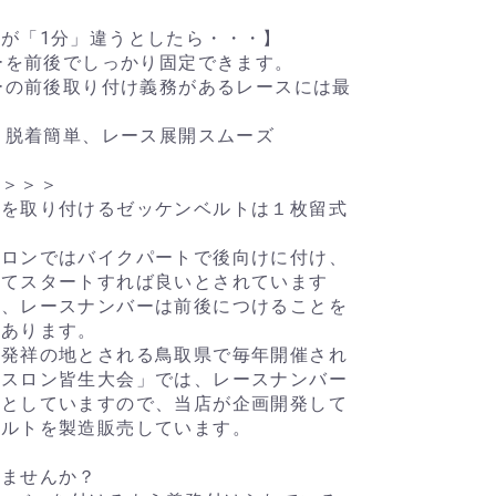
が「1分」違うとしたら・・・】
バーを前後でしっかり固定できます。
バーの前後取り付け義務があるレースには最
し、脱着簡単、レース展開スムーズ
け＞＞＞
ーを取り付けるゼッケンベルトは１枚留式
スロンではバイクパートで後向けに付け、
してスタートすれば良いとされています
り、レースナンバーは前後につけることを
もあります。
ン発祥の地とされる鳥取県で毎年開催され
アスロン皆生大会」では、レースナンバー
務としていますので、当店が企画開発して
ベルトを製造販売しています。
りませんか？