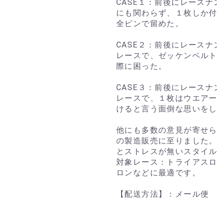
CASE１：前後にレース
にも関わらず、１枚しか
全ピンで留めた。
CASE２：前後にレース
レースで、ゼッケンベル
際に困った。
CASE３：前後にレース
レースで、１枚はウエア
けると言う面倒な思いを
他にも多数の意見が寄せ
の製造販売に至りました
とストレスが無いスタイ
対象レース：トライアス
ロンなどに最適です。
【配送方法】：メール便