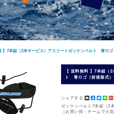
料 】7本組（2本サービス）アスリートゼッケンベルト 青ロ
【 送料無料 】7本組
ト 青ロゴ（前後留式）
シェアする
ゼッケンベルト7本組（2本サー
（お買い得：チームで士