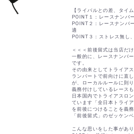
【ライバルとの差、タイム
POINT１：レースナン
POINT２：レースナン
適
POINT３：ストレス無
＜＜＜前後留式は当店だ
一般的に、レースナンバ
です。
その由来としてトライア
ランパートで前向けに直
が、ローカルルールに則
義務付けしているレース
日本国内でトライアスロ
ています「全日本トライ
を前後につけることを義
「前後留式」のゼッケン
こんな思いをした事があ