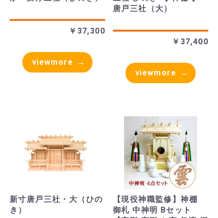
唐戸三社（大）
￥37,300
￥37,400
viewmore
viewmore
新寸唐戸三社・大（ひの
【現役神職監修】神棚
き）
御札 中神明 Bセット