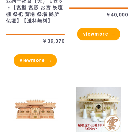
並列一社宮（大） Cセッ
ト【宮型 宮形 お宮 祭壇
棚 祭祀 斎場 祭場 拠所
￥40,000
仏壇】【送料無料】
viewmore
￥39,370
viewmore