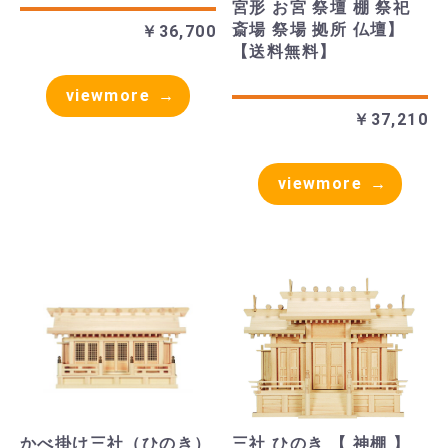
宮形 お宮 祭壇 棚 祭祀
斎場 祭場 拠所 仏壇】
￥36,700
【送料無料】
viewmore
￥37,210
viewmore
かべ掛け三社（ひのき）
三社 ひのき 【 神棚 】