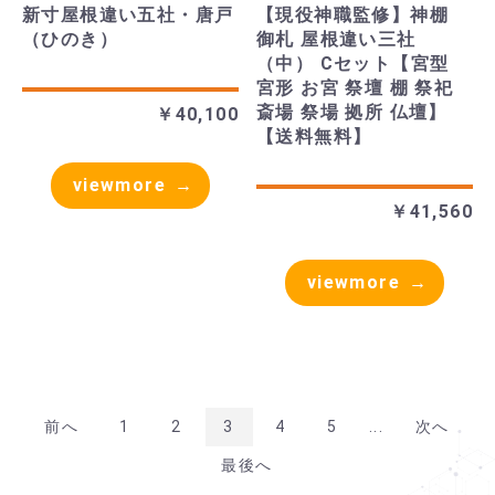
新寸屋根違い五社・唐戸
【現役神職監修】神棚
（ひのき）
御札 屋根違い三社
（中） Cセット【宮型
宮形 お宮 祭壇 棚 祭祀
斎場 祭場 拠所 仏壇】
￥40,100
【送料無料】
viewmore
￥41,560
viewmore
前へ
1
2
3
4
5
...
次へ
最後へ