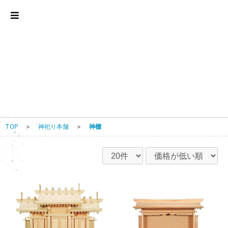
TOP
＞
神祀り本舗
＞
神棚