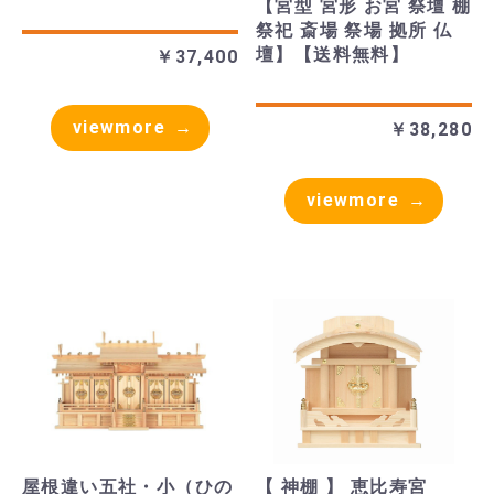
【宮型 宮形 お宮 祭壇 棚
祭祀 斎場 祭場 拠所 仏
壇】【送料無料】
￥37,400
viewmore
￥38,280
viewmore
屋根違い五社・小（ひの
【 神棚 】 恵比寿宮