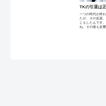
TKの引退は
一つの時代が終わ
たが、その反面、
じもしたんです。
ね、その後も反響
日に引退を表明し
の報道を受け、世
ですね。いず...