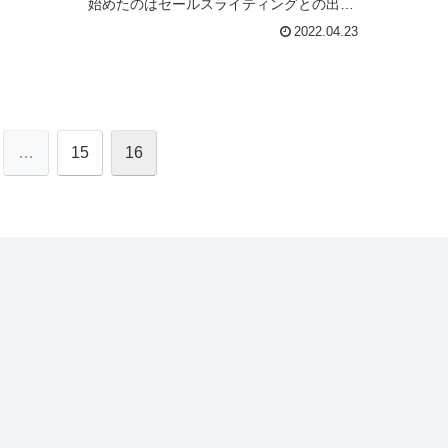
始めたのはセールスライティングとの出会
いだった。それから面白くなってのめり込
2022.04.23
んだって話で、それ以上それ以...
…
15
16