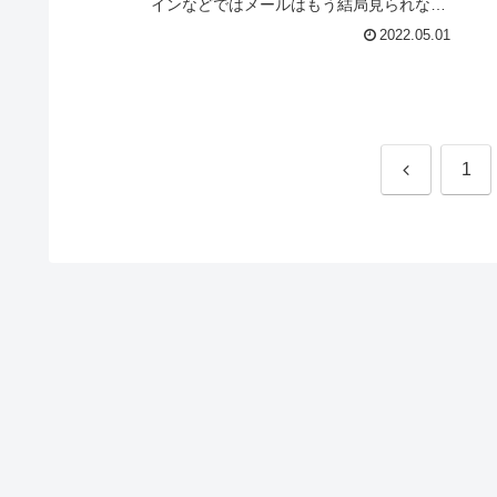
インなどではメールはもう結局見られない
とか、様々な憶測が出てきた。しかし、結
2022.05.01
論としてメールは読まれる。デ...
前
1
へ