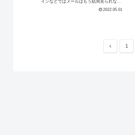
インなどではメールはもう結局見られない
とか、様々な憶測が出てきた。しかし、結
2022.05.01
論としてメールは読まれる。デ...
前
1
へ