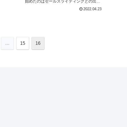
始めたのはセールスライティングとの出会
いだった。それから面白くなってのめり込
2022.04.23
んだって話で、それ以上それ以...
…
15
16