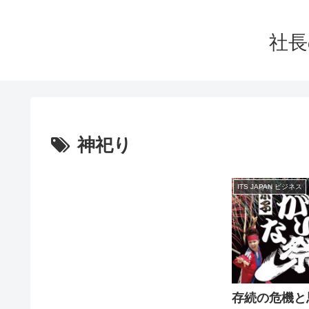
社長
神祀り
ITS JAPAN ビジネス
存続の危機と