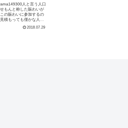
 Suyama149300人と言う人口
せもんと称した賑わいが
この賑わいに参加するの
見積もっても僅かな人た
いるように思えます。７
2018.07.29
ち上げる...