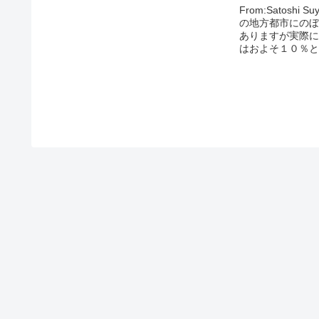
From:Satoshi
の地方都市にのぼ
ありますが実際に
はおよそ１０％と
ちで盛り上がって
０００発の花火を打