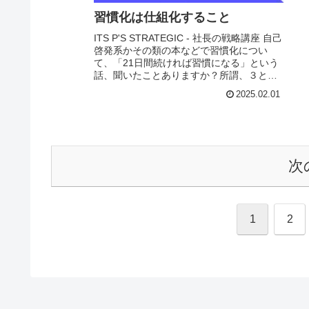
習慣化は仕組化すること
ITS P'S STRATEGIC - 社長の戦略講座 自己
啓発系かその類の本などで習慣化につい
て、「21日間続ければ習慣になる」という
話、聞いたことありますか？所謂、３と７
の倍数って説ですが、これ、科学的根拠は
2025.02.01
全くありません。 実際、21...
次
1
2