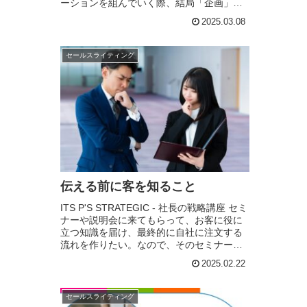
ーションを組んでいく際、結局「企画」っ
てのは、つきつめてくと...「誰に何をどう
2025.03.08
いう意味として売るか？」っ...
セールスライティング
伝える前に客を知ること
ITS P'S STRATEGIC - 社長の戦略講座 セミ
ナーや説明会に来てもらって、お客に役に
立つ知識を届け、最終的に自社に注文する
流れを作りたい。なので、そのセミナーの
中で、お客に役に立つ話をしたいけど、何
2025.02.22
を話すればいいか分からない....
セールスライティング