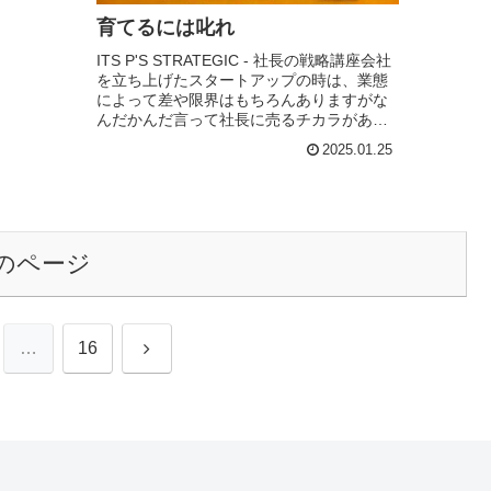
育てるには叱れ
ITS P'S STRATEGIC - 社長の戦略講座会社
を立ち上げたスタートアップの時は、業態
によって差や限界はもちろんありますがな
んだかんだ言って社長に売るチカラがあれ
ばそこそこ売上は立ちます。しかし、会社
2025.01.25
がある程度の規模になると必ずぶ...
のページ
次
…
16
へ