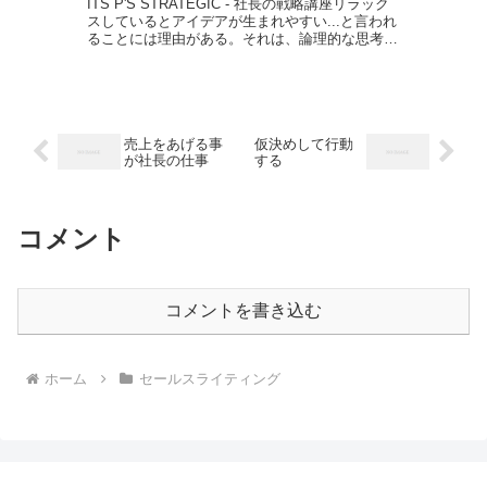
ITS P'S STRATEGIC - 社長の戦略講座リラック
スしているとアイデアが生まれやすい...と言われ
ることには理由がある。それは、論理的な思考を
司る左脳が機能していないからだと。 なぜな
ら、固定概念や常識を取っ払って考えた方がブ
レ...
売上をあげる事
仮決めして行動
が社長の仕事
する
コメント
コメントを書き込む
ホーム
セールスライティング