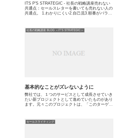
ITS P'S STRATEGIC - 社長の戦略講座売れない
共通点：セールスレターを書いても売れない人の
共通点。 1.わかりにくい2.自己流3.順番がバラバ
ラ もしセールスレターを書いても売れてないな
ら、このどれかに当てはまっているかもし...
社長の戦略講座 BLOG ＜IT'S STRATEGIC＞
基本的なことがズレないように
弊社では、１つのサービスとして成長させていき
たい新プロジェクトとして進めていたものがあり
ます。元々このプロジェクトは、「このターゲッ
トに、この商品を売りたい」というコンセプトを
決めてスタートしたプロジェクトだったので、当
然、その方向性で作業...
セールスライティング