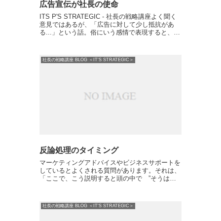
広告宣伝が社長の使命
ITS P'S STRATEGIC - 社長の戦略講座よく聞く
意見ではあるが、「広告に対して少し抵抗があ
る...」という話。俗にいう感情で表現すると、
「広告に対して少しネガティブな印象がある」
「なんだか売りつけている感覚があって」「本来
なら...
社長の戦略講座 BLOG ＜IT'S STRATEGIC＞
反論処理のタイミング
マーケティングアドバイスやビジネスサポートを
しているとよくされる質問があります。それは、
「ここで、こう説明すると頭の中で ”そうは言
っても、難しいだろうな” という疑念が沸きそ
う」とか、「ここで、いくらすぐできますと説明
しても、 ”自分には...
社長の戦略講座 BLOG ＜IT'S STRATEGIC＞