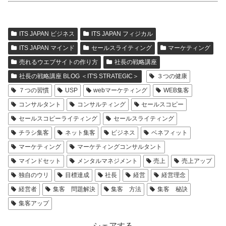
ITS JAPAN ビジネス
ITS JAPAN フィジカル
ITS JAPAN マインド
セールスライティング
マーケティング
売れるウエブサイトの作り方
社長の戦略講座
社長の戦略講座 BLOG ＜IT'S STRATEGIC＞
３つの健康
７つの習慣
USP
webマーケティング
WEB集客
コンサルタント
コンサルティング
セールスコピー
セールスコピーライティング
セールスライティング
チラシ集客
ネット集客
ビジネス
ベネフィット
マーケティング
マーケティングコンサルタント
マインドセット
メンタルマネジメント
売上
売上アップ
独自のウリ
目標達成
社長
経営
経営理念
経営者
集客 問題解決
集客 方法
集客 秘訣
集客アップ
シェアする