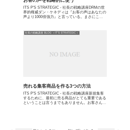
お客の声を戦略的に使う
ITS P'S STRATEGIC - 社長の戦略講座DRMの世
界的権威ダン・ケネディは『お客の声はあなたの
声より1000倍強力』と言っている。まさにこの
言葉の通りお客の声はとても強力。なぜなら、ど
んなにいい商品であったとしても売り手の言葉...
社長の戦略講座 BLOG ＜IT'S STRATEGIC＞
売れる集客商品を作る3つの方法
ITS P'S STRATEGIC - 社長の戦略講座新規集客
するために、最初に売る商品がとても重要である
ということは言うまでもありません。お客さんに
1番最初に売る商品のことを、FE（フロントエン
ド）と言うんですが、そのフロントエンド次第
で...