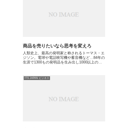
商品を売りたいなら思考を変えろ
人類史上、最高の発明家と称されるトーマス・エ
ジソン。電球や電話映写機や蓄音機など…84年の
生涯で1300もの発明品を生み出し1000以上の特
許を持つ人類史に残る偉大な発明家として名を残
しています。がしかし...そんな偉大な発明家であ
るエジソ...
ITS JAPAN ビジネス