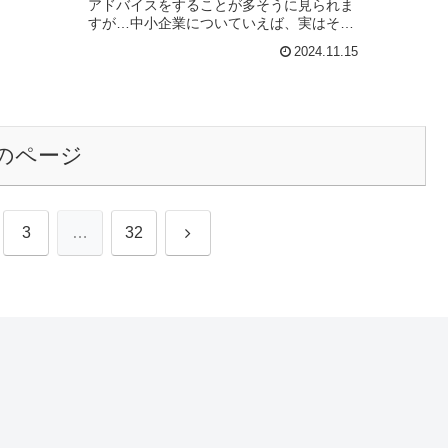
アドバイスをすることが多そうに見られま
すが…中小企業についていえば、実はそん
なことありません。 今までどんな施策に取
2024.11.15
り組んできたかにもよりますが...
のページ
次
3
…
32
へ