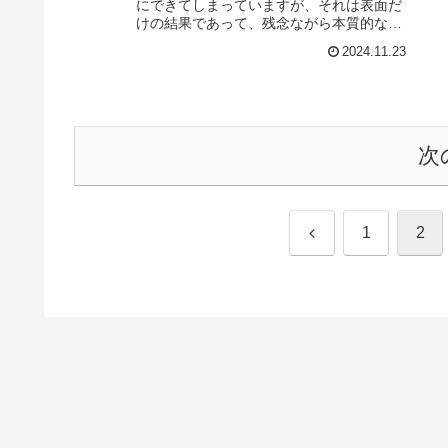
にできてしまっていますが、それは表面だ
けの結果であって、残念ながら本質的なリ
サーチ結果を得る裏技はありません。 い
2024.11.23
や、むしろ裏技がない地味な仕...
次
前
1
2
へ