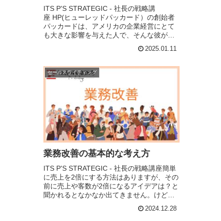
ITS P'S STRATEGIC - 社長の戦略講
座 HP(ヒューレッドパッカード）の創始者
パッカードは、アメリカの企業経営にとて
も大きな影響を与えた人で、そんな彼が企
業の成長や事業拡大において残した言葉が
2025.01.11
「パッカードの法則」と言うそうで...
セールスライティング
業務改善の基本的な考え方
ITS P'S STRATEGIC - 社長の戦略講座簡単
に売上を2倍にする方法はありますが、その
前に売上や客数が2倍になるアイデアは？と
聞かれるとなかなか出てきません。けど…
10％の改善をするとしたら？色々やれるこ
2024.12.28
と考えられませんか？ 仮...