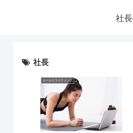
社長
社長
セールスライティング