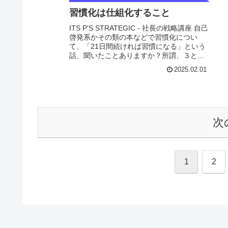
習慣化は仕組化すること
ITS P'S STRATEGIC - 社長の戦略講座 自己
啓発系かその類の本などで習慣化につい
て、「21日間続ければ習慣になる」という
話、聞いたことありますか？所謂、３と７
の倍数って説ですが、これ、科学的根拠は
2025.02.01
全くありません。 実際、21...
次
1
2