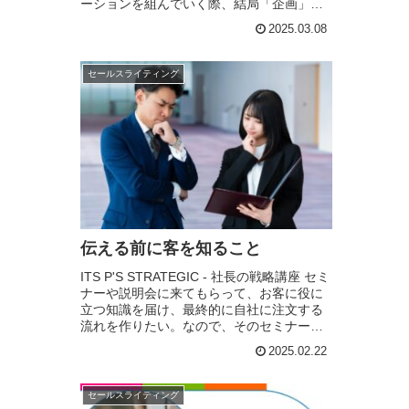
ーションを組んでいく際、結局「企画」っ
てのは、つきつめてくと...「誰に何をどう
2025.03.08
いう意味として売るか？」っ...
セールスライティング
伝える前に客を知ること
ITS P'S STRATEGIC - 社長の戦略講座 セミ
ナーや説明会に来てもらって、お客に役に
立つ知識を届け、最終的に自社に注文する
流れを作りたい。なので、そのセミナーの
中で、お客に役に立つ話をしたいけど、何
2025.02.22
を話すればいいか分からない....
セールスライティング