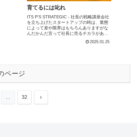
育てるには叱れ
ITS P'S STRATEGIC - 社長の戦略講座会社
を立ち上げたスタートアップの時は、業態
によって差や限界はもちろんありますがな
んだかんだ言って社長に売るチカラがあれ
ばそこそこ売上は立ちます。しかし、会社
2025.01.25
がある程度の規模になると必ずぶ...
のページ
次
…
32
へ