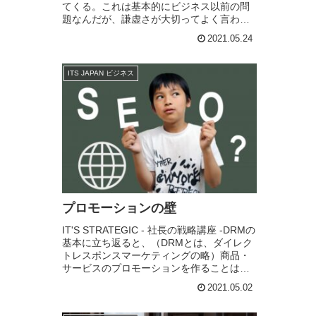
てくる。これは基本的にビジネス以前の問
題なんだが、謙虚さが大切ってよく言われ
る。しかし、その大切さもわかる反面、心
2021.05.24
の中で「この人変？」って思うこ...
ITS JAPAN ビジネス
プロモーションの壁
IT'S STRATEGIC - 社長の戦略講座 -DRMの
基本に立ち返ると、（DRMとは、ダイレク
トレスポンスマーケティングの略）商品・
サービスのプロモーションを作ることは、
事業を大きくする上では欠かせない要素で
2021.05.02
す。プロモーションを組まな...