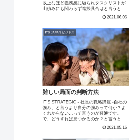
以上なほど義務感に駆られタスクリストが
山積みにも関わらず進捗具合はと言うと、
なかなか進まない。そんな社長って少なく
2021.06.06
はない。「私は○○が苦手だけど...
ITS JAPAN ビジネス
難しい局面の判断方法
IT'S STRATEGIC - 社長の戦略講座 -自社の
強み、と言うより自分の強みって何か？よ
くわからない…って言うのが普通です。
で、どうすれば見つかるのか？と言うと他
人に聞いてみると言うのも一つの手ですが
2021.05.16
ストレングスファインダーによって...