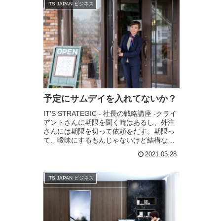
ITS JAPAN ビジネス
予定にサムデイを入れてないか？
IT'S STRATEGIC - 社長の戦略講座 -クライ
アントさんに期限を聞く時はあるし、外注
さんには期限を切って依頼をだす。期限っ
て、曖昧にするもんじゃないけど結構な確
率で守られてない気がする。「いつ出来ま
2021.03.28
すか？」と、質問をすると、「そ...
ITS JAPAN ビジネス