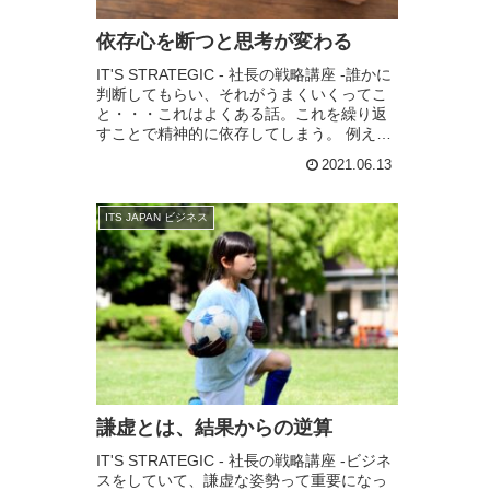
依存心を断つと思考が変わる
IT'S STRATEGIC - 社長の戦略講座 -誰かに
判断してもらい、それがうまくいくってこ
と・・・これはよくある話。これを繰り返
すことで精神的に依存してしまう。 例え
ば、調べればわかることでもすぐ電話をす
2021.06.13
るとか、すぐ聞きに走る。上司に...
ITS JAPAN ビジネス
謙虚とは、結果からの逆算
IT'S STRATEGIC - 社長の戦略講座 -ビジネ
スをしていて、謙虚な姿勢って重要になっ