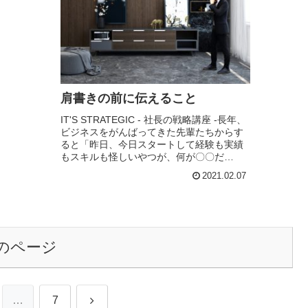
肩書きの前に伝えること
IT'S STRATEGIC - 社長の戦略講座 -長年、
ビジネスをがんばってきた先輩たちからす
ると「昨日、今日スタートして経験も実績
もスキルも怪しいやつが、何が〇〇だ
よ！」と、言うかもしれない。しかし、誰
2021.02.07
だって、「エセ」と呼ばれるかもしれ...
のページ
次
…
7