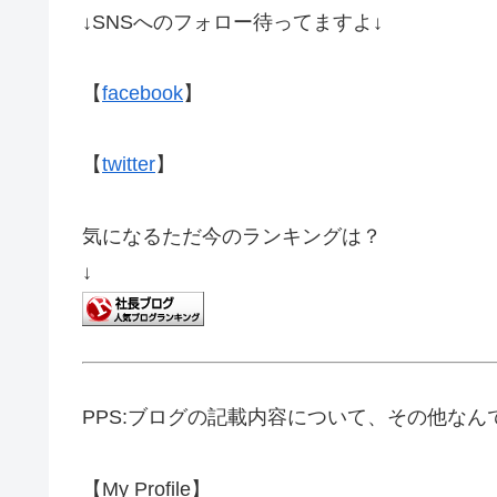
↓SNSへのフォロー待ってますよ↓
【
facebook
】
【
twitter
】
気になるただ今のランキングは？
↓
PPS:ブログの記載内容について、その他な
【My Profile】