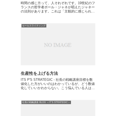
時間の感じ方って、人それぞれです。19世紀のフ
ランスの哲学者ポール・ジャネが唱えたジャネー
の法則があります。これは「主観的に感じられる
時の長さは年齢に反比例する」という法則です。
つまり、年齢を重ねるにつれ、1年の比率が人生
全体に対して小さく...
セールスライティング
生産性を上げる方法
ITS P'S STRATEGIC - 社長の戦略講座目標を数
値化した方がいいのはわかっているが、どう数値
化していいかわからない。こう悩んでいる人は結
構多い。ビジネスパーソンなら生産性を上げたい
というのは考え方の一つとしてあるだろう。とは
言...
社長の戦略講座 BLOG ＜IT'S STRATEGIC＞