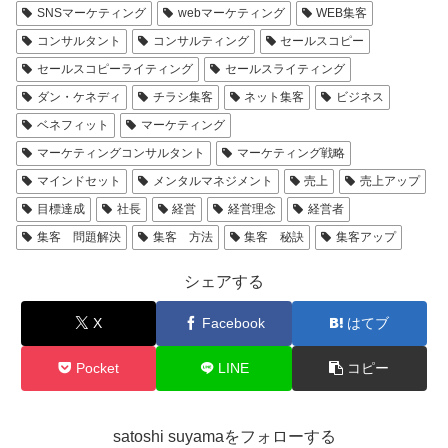
SNSマーケティング
webマーケティング
WEB集客
コンサルタント
コンサルティング
セールスコピー
セールスコピーライティング
セールスライティング
ダン・ケネディ
チラシ集客
ネット集客
ビジネス
ベネフィット
マーケティング
マーケティングコンサルタント
マーケティング戦略
マインドセット
メンタルマネジメント
売上
売上アップ
目標達成
社長
経営
経営理念
経営者
集客 問題解決
集客 方法
集客 秘訣
集客アップ
シェアする
X
Facebook
はてブ
Pocket
LINE
コピー
satoshi suyamaをフォローする