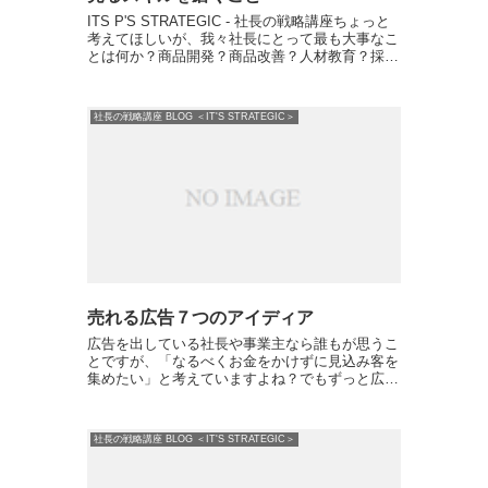
ITS P'S STRATEGIC - 社長の戦略講座ちょっと
考えてほしいが、我々社長にとって最も大事なこ
とは何か？商品開発？商品改善？人材教育？採
用？マネジメント？資金調達？もちろん、全て大
事。でも、これらは「一番大事なこと」ではな
い。 ...
社長の戦略講座 BLOG ＜IT'S STRATEGIC＞
売れる広告７つのアイディア
広告を出している社長や事業主なら誰もが思うこ
とですが、「なるべくお金をかけずに見込み客を
集めたい」と考えていますよね？でもずっと広告
を出していると、どんな広告であっても、だんだ
ん反応が悪くなるのは事実です。そこで、「最近
広告の反応が落ちてき...
社長の戦略講座 BLOG ＜IT'S STRATEGIC＞