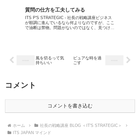
質問の仕方を工夫してみる
ITS P'S STRATEGIC - 社長の戦略講座ビジネス
が順調に進んでいるなら何よりなのですが、ここ
で油断は禁物。問題がないのではなく、見つけら
れていないだけ、という可能性もあります。脳の
仕組みは省エネが大好きなので、なるべく【考え
る...
風を切るって気
ピュアな時を過
持ちいい
ごす
コメント
コメントを書き込む
ホーム
社長の戦略講座 BLOG ＜IT'S STRATEGIC＞
ITS JAPAN マインド