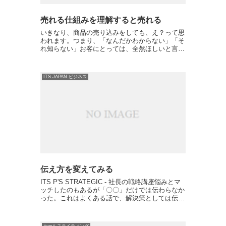
売れる仕組みを理解すると売れる
いきなり、商品の売り込みをしても、え？って思
われます。つまり、「なんだかわからない」「そ
れ知らない」お客にとっては、全然ほしいと言う
「気持ちにならない」です。このようなセールス
シーンでは、お客が欲しくなるような「価値の階
段」を作ってあげるの...
ITS JAPAN ビジネス
伝え方を変えてみる
ITS P'S STRATEGIC - 社長の戦略講座悩みとマ
ッチしたのもあるが「〇〇」だけでは伝わらなか
った。これはよくある話で、解決策としては伝え
方を変えることによって「価値を理解」してもら
えた。だからこそ売れるようになったんだと言え
る...
セールスライティング