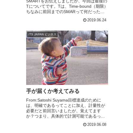
SMARTをお伝えしましたが、今回は最後の
Tについてです。Tは、Time-bound（期限）
ちなみに前回までのSMARって何だったか
と言うと、S=「Specific」 具体性
2019.06.24
M=「Mea...
ITS JAPAN ビジネス
手が届くか考えてみる
From:Satoshi Suyama目標達成のために
は、明確であるってことに加え、計量性が
必要だと前回言いましたが、覚えてます
か？つまり、具体的で計測可能であるって
ことです。次に大切なのはAですね。Aと
2019.06.08
は、Achievable（達成可能性...