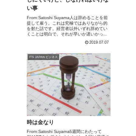
い事
From:Satoshi Suyama人は辞めることを前
提して雇う。これは究極ではありながら的
を射た話です。経営者以外いずれ辞めてい
くことは明白で、それが早いか遅いかって
ことです。そうすると、辞める事が悪い訳
2019.07.07
では無く、長くいてもらうことにフ...
ITS JAPAN ビジネス
時は金なり
From:Satoshi Suyama5週間にわたって