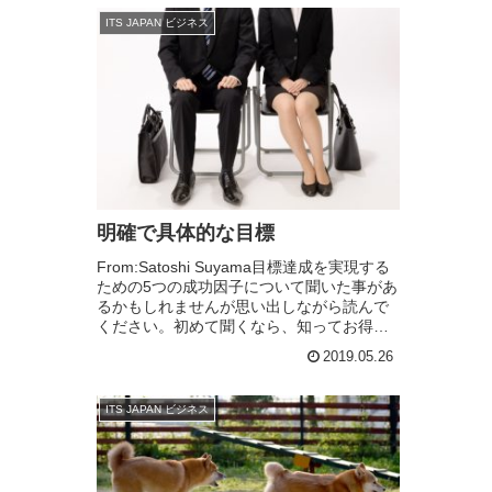
ITS JAPAN ビジネス
明確で具体的な目標
From:Satoshi Suyama目標達成を実現する
ための5つの成功因子について聞いた事があ
るかもしれませんが思い出しながら読んで
ください。初めて聞くなら、知ってお得お
役立ち情報です。この機会にインプットし
2019.05.26
ましょう。この５項目って何かと...
ITS JAPAN ビジネス