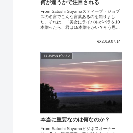
何が違うかで注目される
From:Satoshi Suyamaスティーブ・ジョブ
ズの名言でこんな言葉あるのを知りまし
た。それは、「美女にライバルがバラを10
本贈ったら、君は15本贈るかい？そう思っ
た時点で君の負けだ」。じゃあどうすれば
勝てるのか？ですが、要は「違い...
2019.07.14
ITS JAPAN ビジネス
本当に重要なのは何なのか？
From:Satoshi Suyamaビジネスオーナー