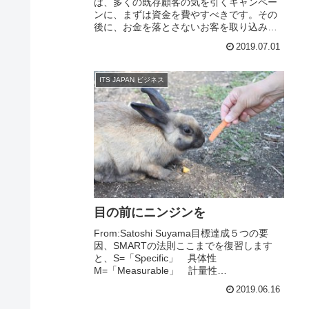
は、多くの既存顧客の気を引くキャンペー
ンに、まずは資金を費やすべきです。その
後に、お金を落とさないお客を取り込み、
自分たちの製品やサービスを購入するよう
2019.07.01
に仕向ける戦略を立て、そこに時間と...
ITS JAPAN ビジネス
目の前にニンジンを
From:Satoshi Suyama目標達成５つの要
因、SMARTの法則ここまでを復習します
と、S=「Specific」 具体性
M=「Measurable」 計量性
A=「Achievable」 達成可能性でした。残
2019.06.16
りはあと２つ、RとTです...