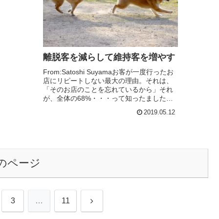
離脱客を減らして維持客を増やす
From:Satoshi Suyamaお客が一度行ったお
店にリピートしない最大の理由。それは、
「そのお店のことを忘れているから」それ
が、全体の68%・・・って知ったました？
こう言うのは、ダン・ケネディ。客数を
2019.05.12
「新規＋（維持ー離脱）」と考えて...
のページ
次
3
…
11