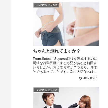
ITS JAPAN ビジネス
ちゃんと測れてますか？
From:Satoshi Suyama目標を達成するのに
明確な行動目標にする必要があると前回言
いましたが、覚えてますか？つまり、具体
的であるってことです。次に大切なのは、
Measurable（計量性）（測定可能
2019.06.01
な）・・・です。SMARTの法...
ITS JAPAN ビジネス