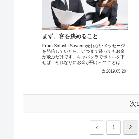
まず、客を決めること
From:Satoshi Suyama売れないメッセージ
を発信していたら、いつまで経ってもお金
が飛ぶだけです。キャバクラでボトルを下
せば、それなりにお金が飛ぶってことはお
わかりでしょう。広告だったら、クリック
2019.05.20
されるたびにお金が減るってことで...
次
前
1
2