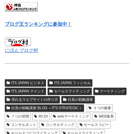
ブログ王ランキングに参加中！
にほんブログ村
ITS JAPAN ビジネス
ITS JAPAN フィジカル
ITS JAPAN マインド
セールスライティング
マーケティング
売れるウエブサイトの作り方
社長の戦略講座
社長の戦略講座 BLOG ＜IT'S STRATEGIC＞
３つの健康
７つの習慣
80:20
webマーケティング
WEB集客
コンサルタント
コンサルティング
セールスコピー
セールスコピーライティング
セールスライティング