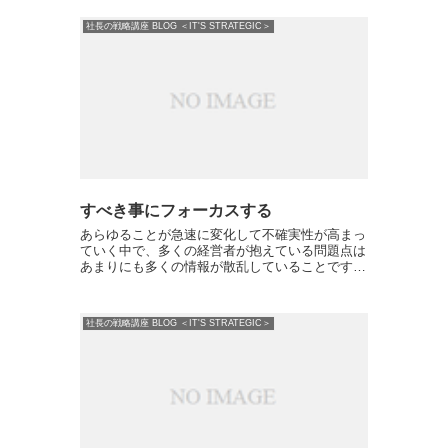
ではなく集客できないという悩みを引き起こし
て...
社長の戦略講座 BLOG ＜IT'S STRATEGIC＞
すべき事にフォーカスする
あらゆることが急速に変化して不確実性が高まっ
ていく中で、多くの経営者が抱えている問題点は
あまりにも多くの情報が散乱していることです。
それにより混乱し、不安になり、ストレスを感じ
ていることです。がしかし、昨日までと同じやり
方で競争に勝ち続ける...
社長の戦略講座 BLOG ＜IT'S STRATEGIC＞