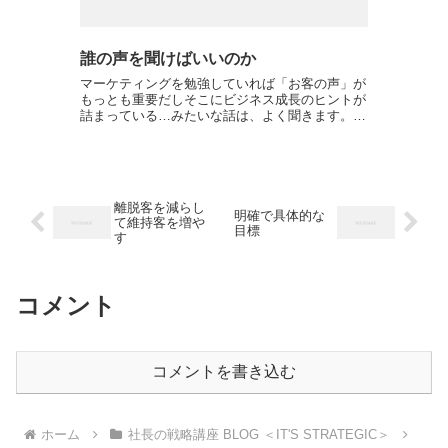
誰の声を聞けばいいのか
マーケティングを勉強していれば「お客の声」が
もっとも重要だしそこにビジネス成長のヒントが
詰まっている…みたいな話は、よく聞きます。実
際、マーケティングしようと思ったらお客の声を
無視することはできないし、お客から直接リサー
チをして、いろいろ施...
離脱客を減らし
明確で具体的な
て維持客を増や
目標
す
コメント
コメントを書き込む
ホーム
社長の戦略講座 BLOG ＜IT'S STRATEGIC＞