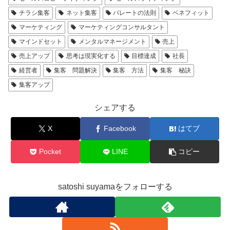
チラシ集客
ネット集客
パレートの法則
ベネフィット
マーケティング
マーケティングコンサルタント
マインドセット
メンタルマネージメント
売上
売上アップ
思考は現実化する
目標達成
社長
経営者
集客 問題解決
集客 方法
集客 秘訣
集客アップ
シェアする
X
Facebook
はてブ
Pocket
LINE
コピー
satoshi suyamaをフォローする