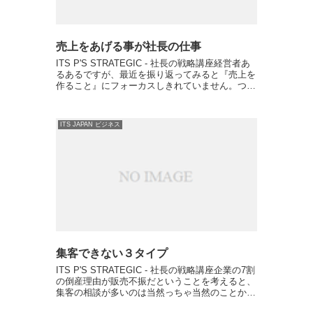
売上をあげる事が社長の仕事
ITS P'S STRATEGIC - 社長の戦略講座経営者あ
るあるですが、最近を振り返ってみると『売上を
作ること』にフォーカスしきれていません。つま
りは、マーケティングをしているつもりで、実は
ただただ作業をしていた...これが続いています...
ITS JAPAN ビジネス
集客できない３タイプ
ITS P'S STRATEGIC - 社長の戦略講座企業の7割
の倒産理由が販売不振だということを考えると、
集客の相談が多いのは当然っちゃ当然のことかな
と。で、問題なのは集客できないという悩み自体