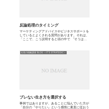
反論処理のタイミング
マーケティングアドバイスやビジネスサポートを
しているとよくされる質問があります。それは、
「ここで、こう説明すると頭の中で ”そうは言
っても、難しいだろうな” という疑念が沸きそ
う」とか、「ここで、いくらすぐできますと説明
しても、 ”自分には...
社長の戦略講座 BLOG ＜IT'S STRATEGIC＞
ブレない生き方を選択する
事例ではありますが、あることに悩んでいた方が
「自分の『やりたい』という感情に素直に従おう