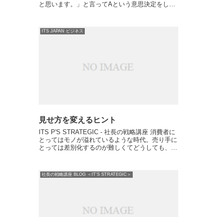
と思います。」と言ってAという意思決定をしま
した。一方で、メリットが大きいのはBという意
思決定であるということはこの方もわかっていま
した。もちろん自分の...
ITS JAPAN ビジネス
見せ方を変えるヒント
ITS P'S STRATEGIC - 社長の戦略講座 消費者に
とってはモノが溢れているような時代。売り手に
とっては差別化するのが難しくてどうしても、価
格競争が激しくなってしまう。 実は同じよう
に、価格競争に苦しんでいる中、”ある工夫”を
し...
社長の戦略講座 BLOG ＜IT'S STRATEGIC＞