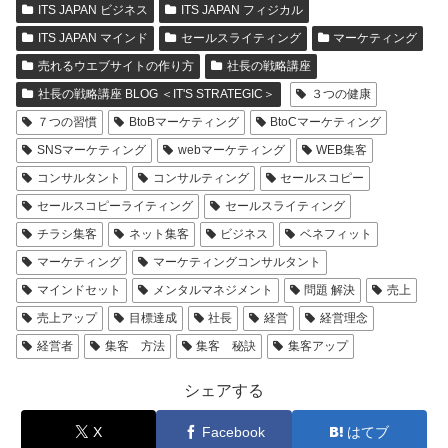
ITS JAPAN ビジネス
ITS JAPAN フィジカル
ITS JAPAN マインド
セールスライティング
マーケティング
売れるウエブサイトの作り方
社長の戦略講座
社長の戦略講座 BLOG ＜IT'S STRATEGIC＞
３つの健康
７つの習慣
BtoBマーケティング
BtoCマーケティング
SNSマーケティング
webマーケティング
WEB集客
コンサルタント
コンサルティング
セールスコピー
セールスコピーライティング
セールスライティング
チラシ集客
ネット集客
ビジネス
ベネフィット
マーケティング
マーケティングコンサルタント
マインドセット
メンタルマネジメント
問題 解決
売上
売上アップ
目標達成
社長
経営
経営理念
経営者
集客 方法
集客 秘訣
集客アップ
シェアする
X
Facebook
はてブ