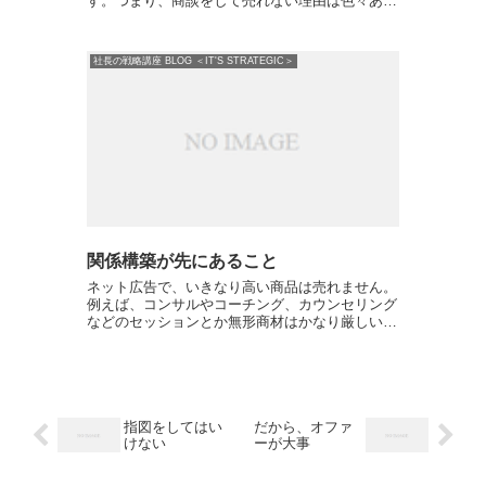
す。つまり、商談をして売れない理由は色々あり
ますがその内の一つは、あなたの言葉を100%信
じていない、ということです。例えば、「この商
品は最高で、...
社長の戦略講座 BLOG ＜IT'S STRATEGIC＞
関係構築が先にあること
ネット広告で、いきなり高い商品は売れません。
例えば、コンサルやコーチング、カウンセリング
などのセッションとか無形商材はかなり厳しいで
す。仮に、無形商材のネット販売を企画し、いき
なりWEBサイトを作ったとしましょう。さらに
高額商品もあったとし...
指図をしてはい
だから、オファ
けない
ーが大事