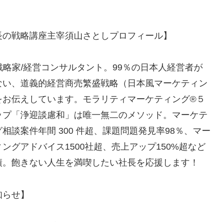
長の戦略講座主宰須山さとしプロフィール】
R戦略家/経営コンサルタント。99％の日本人経営者が
ない、道義的経営商売繁盛戦略（日本風マーケティン
をお伝えしています。モラリティマーケティング®️５
ップ「浄迎談慮和」は唯一無二のメソッド。マーケテ
相談案件年間 300 件超、課題問題発見率98％、マー
ングアドバイス1500社超、売上アップ150%超など
績。飽きない人生を満喫したい社長を応援します！
知らせ】