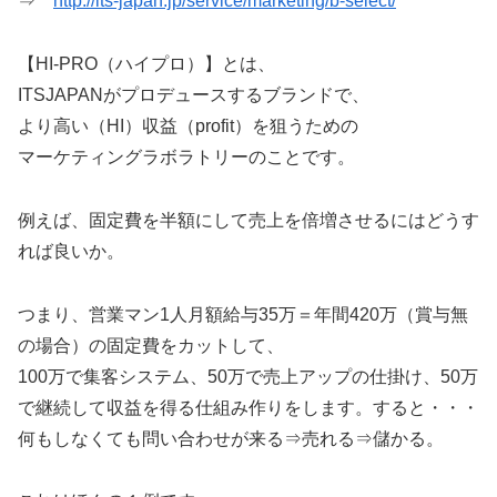
⇒
http://its-japan.jp/service/marketing/b-select/
【HI-PRO（ハイプロ）】とは、
ITSJAPANがプロデュースするブランドで、
より高い（HI）収益（profit）を狙うための
マーケティングラボラトリーのことです。
例えば、固定費を半額にして売上を倍増させるにはどうす
れば良いか。
つまり、営業マン1人月額給与35万＝年間420万（賞与無
の場合）の固定費をカットして、
100万で集客システム、50万で売上アップの仕掛け、50万
で継続して収益を得る仕組み作りをします。すると・・・
何もしなくても問い合わせが来る⇒売れる⇒儲かる。