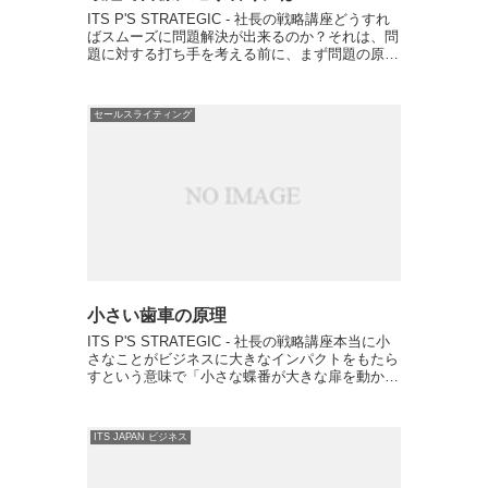
ITS P'S STRATEGIC - 社長の戦略講座どうすれ
ばスムーズに問題解決が出来るのか？それは、問
題に対する打ち手を考える前に、まず問題の原因
を特定するということ。 「いやいや、当たり前
だよね」と思うが、忙しい社長ほど、ゆっくり考
え...
セールスライティング
小さい歯車の原理
ITS P'S STRATEGIC - 社長の戦略講座本当に小
さなことがビジネスに大きなインパクトをもたら
すという意味で「小さな蝶番が大きな扉を動か
す」と我がメンターのダン・ケネディが言ってい
ます。つまり、ビジネスでの小さい歯車が大きな
収益...
ITS JAPAN ビジネス