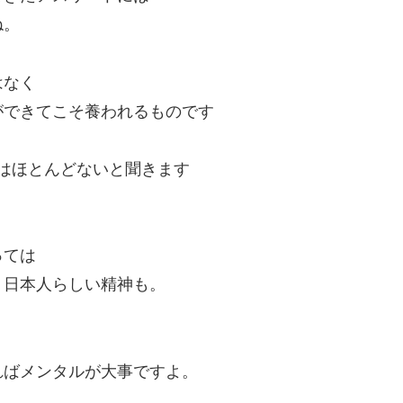
ね。
はなく
ができてこそ養われるものです
差はほとんどないと聞きます
っては
、日本人らしい精神も。
ればメンタルが大事ですよ。