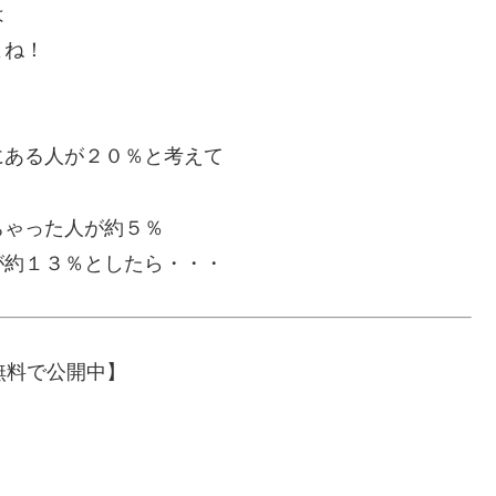
は
よね！
にある人が２０％と考えて
ちゃった人が約５％
が約１３％としたら・・・
無料で公開中】