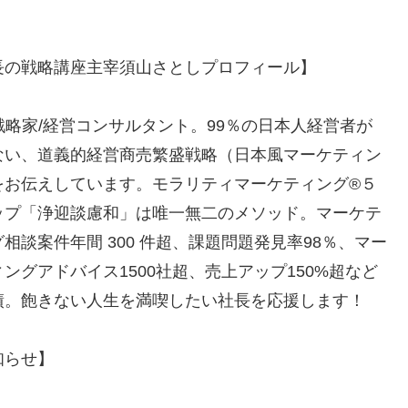
長の戦略講座主宰須山さとしプロフィール】
R戦略家/経営コンサルタント。99％の日本人経営者が
ない、道義的経営商売繁盛戦略（日本風マーケティン
をお伝えしています。モラリティマーケティング®️５
ップ「浄迎談慮和」は唯一無二のメソッド。マーケテ
相談案件年間 300 件超、課題問題発見率98％、マー
ングアドバイス1500社超、売上アップ150%超など
績。飽きない人生を満喫したい社長を応援します！
知らせ】