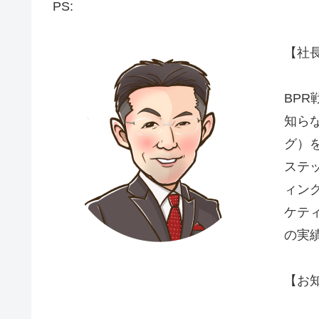
PS:
【社
BP
知ら
グ）
ステ
ィング
ケティ
の実
【お