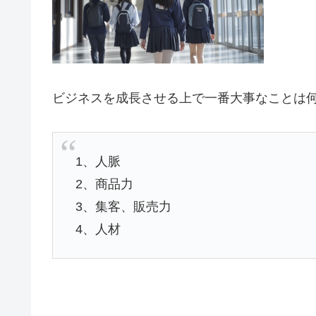
ビジネスを成長させる上で一番大事なことは
1、人脈
2、商品力
3、集客、販売力
4、人材