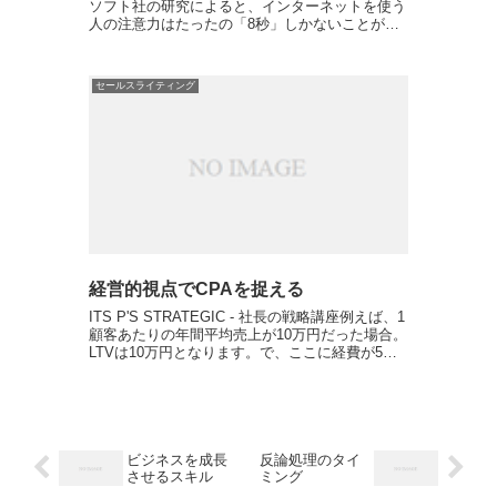
ソフト社の研究によると、インターネットを使う
人の注意力はたったの「8秒」しかないことが明
らかになっている。しかも、これ水槽を泳ぎ回る
金魚よりも、短い時間なんだとか。集中力で金
魚...
セールスライティング
経営的視点でCPAを捉える
ITS P'S STRATEGIC - 社長の戦略講座例えば、1
顧客あたりの年間平均売上が10万円だった場合。
LTVは10万円となります。で、ここに経費が5万
円かかっているとしたら、1顧客獲得するのに最
大5万円まではかけられることになります...
ビジネスを成長
反論処理のタイ
させるスキル
ミング