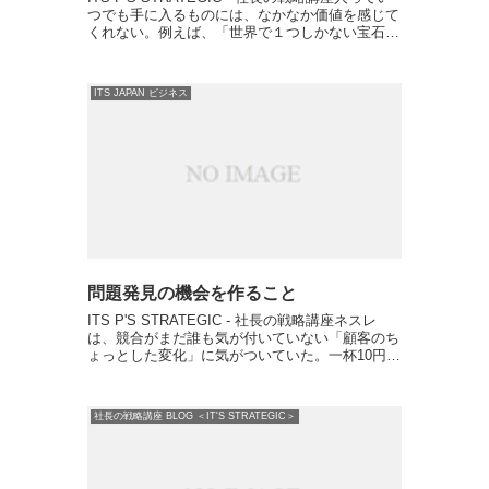
つでも手に入るものには、なかなか価値を感じて
くれない。例えば、「世界で１つしかない宝石」
と言えば、価値があると感じる。 希少性高けれ
ば価値があると感じるように、なかなか手に入ら
な...
ITS JAPAN ビジネス
問題発見の機会を作ること
ITS P'S STRATEGIC - 社長の戦略講座ネスレ
は、競合がまだ誰も気が付いていない「顧客のち
ょっとした変化」に気がついていた。一杯10円で
コーヒーが飲めるのに、ネスレのコーヒーに一杯
60〜80円払う理由。 ひと昔前は、朝食は家族...
社長の戦略講座 BLOG ＜IT'S STRATEGIC＞