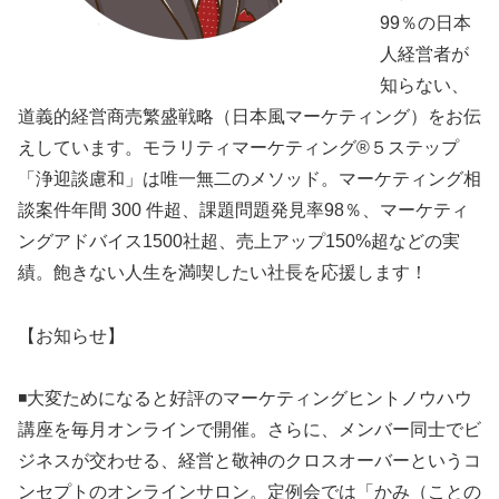
99％の日本
人経営者が
知らない、
道義的経営商売繁盛戦略（日本風マーケティング）をお伝
えしています。モラリティマーケティング®️５ステップ
「浄迎談慮和」は唯一無二のメソッド。マーケティング相
談案件年間 300 件超、課題問題発見率98％、マーケティ
ングアドバイス1500社超、売上アップ150%超などの実
績。飽きない人生を満喫したい社長を応援します！
【お知らせ】
◾️大変ためになると好評のマーケティングヒントノウハウ
講座を毎月オンラインで開催。さらに、メンバー同士でビ
ジネスが交わせる、経営と敬神のクロスオーバーというコ
ンセプトのオンラインサロン。定例会では「かみ（ことの